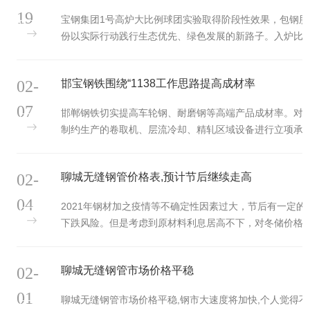
收
19
宝钢集团1号高炉大比例球团实验取得阶段性效果，包钢股
份以实际行动践行生态优先、绿色发展的新路子。入炉比
例达46%为实现绿色炼铁做出积极贡献；焦炉煤气、高炉
煤气连续实现零
02-
邯宝钢铁围绕“1138工作思路提高成材率
07
邯郸钢铁切实提高车轮钢、耐磨钢等高端产品成材率。对
制约生产的卷取机、层流冷却、精轧区域设备进行立项承
包，该厂加大设备技术攻关力度。要求设备管理室主任级
一档技术主管
02-
聊城无缝钢管价格表,预计节后继续走高
04
2021年钢材加之疫情等不确定性因素过大，节后有一定的
下跌风险。但是考虑到原材料利息居高不下，对冬储价格
过高钢价形成支撑。而且国家提倡外出人员原地过年，节
后工地，工厂开
02-
聊城无缝钢管市场价格平稳
01
聊城无缝钢管市场价格平稳,钢市大速度将加快,个人觉得不