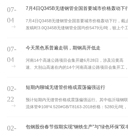
疲软。另一方
07-
7月4日Q345B无缝钢管全国首要城市价格轰动下行
04
7月4日Q345B无缝钢管全国首要城市价格轰动下行，截止
发稿时3.0Q345B无缝钢管全国均价5479元/吨，较上个工
作日下跌16元/吨，4.75Q345B无缝钢管全国均价5400元/
吨，较上个工作日下跌16元/吨。
07-
今天黑色系普遍走弱，期钢高开低走
04
河南14个高速公路项目会集开建6月28日，涉及沿黄高
速、大别山高速在内的14个河南高速公路项目会集开工，
总投资1237亿元。此番同步开工的14个高公路项目总路程
872公里，分别在河南的
02-
短期内聊城无缝管价格或震荡偏强运行
22
预计短期内无缝管价格或震荡偏强运行。其中临沂瑞钢联
流体管Ф108*4.520#GB/T8163-2018价格：5280元/吨，
今日聊城市场无缝管最新价格行情主流走势表示上涨运
行。较昨日上涨50包钢流体管
02-
包钢股份春节假期实现“钢铁生产”与“绿色环保”双丰