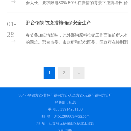
会太长。要求限电30%-50%,在疫情的背景下逆势增长,价
格平稳；天管流体管Ф219*6 20#(GB/T8163-2018)的价
格：5560元/吨。钢铁市场交易
01-
邢台钢铁防疫措施确保安全生产
28
春节叠加疫情影响，此外邢钢原料推销工作面临前所未有
的困难。邢台市委、市政府和信都区委、区政府在接到邢
钢求助后，专门召开邢钢问题协调会，全力帮扶。针对邢
钢物流困难和
1
2
»
304不锈钢方管-非标不锈钢方管-无缝方管-无锡不锈钢方管厂
销售部：纪总
手 机：13914251100
邮 箱：3451286663@qq.com
地 址：江苏省无锡锡山区锡北工业园
XML地图