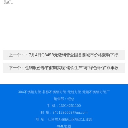
良好。
上一个：：
7月4日Q345B无缝钢管全国首要城市价格轰动下行
下一个：
包钢股份春节假期实现“钢铁生产”与“绿色环保”双丰收
304不锈钢方管-非标不锈钢方管-无缝方管-无锡不锈钢方管厂
销售部：纪总
手 机：13914251100
邮 箱：3451286663@qq.com
地 址：江苏省无锡锡山区锡北工业园
XML地图