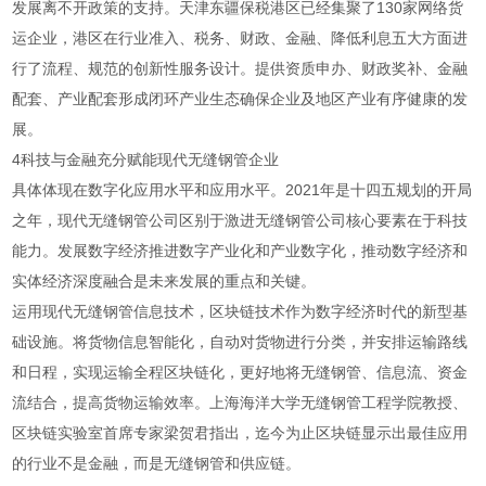
发展离不开政策的支持。天津东疆保税港区已经集聚了130家网络货
运企业，港区在行业准入、税务、财政、金融、降低利息五大方面进
行了流程、规范的创新性服务设计。提供资质申办、财政奖补、金融
配套、产业配套形成闭环产业生态确保企业及地区产业有序健康的发
展。
4科技与金融充分赋能现代无缝钢管企业
具体体现在数字化应用水平和应用水平。2021年是十四五规划的开局
之年，现代无缝钢管公司区别于激进无缝钢管公司核心要素在于科技
能力。发展数字经济推进数字产业化和产业数字化，推动数字经济和
实体经济深度融合是未来发展的重点和关键。
运用现代无缝钢管信息技术，区块链技术作为数字经济时代的新型基
础设施。将货物信息智能化，自动对货物进行分类，并安排运输路线
和日程，实现运输全程区块链化，更好地将无缝钢管、信息流、资金
流结合，提高货物运输效率。上海海洋大学无缝钢管工程学院教授、
区块链实验室首席专家梁贺君指出，迄今为止区块链显示出最佳应用
的行业不是金融，而是无缝钢管和供应链。