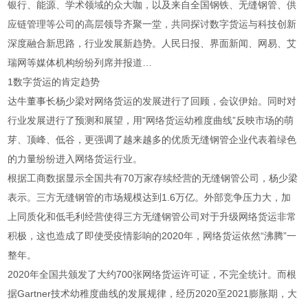
银行、能源、学术领域的众大咖，以及来自全国钢铁、无缝钢管、供
应链管理等公司的高层领导齐聚一堂，共同探讨数字货运与科技创新
深度融合新思路，行业发展新趋势。人民日报、界面新闻、网易、艾
瑞网等媒体机构纷纷列席并报道…
1数字货运的肯定趋势
达牛董事长杨少梁对网络货运的发展进行了回顾，会议伊始。同时对
行业发展进行了预测和展望，用“网络货运幼稚度曲线”反映市场的萌
芽、顶峰、低谷，更强调了越来越多的优质无缝钢管企业代表着绿色
的力量纷纷进入网络货运行业。
根据工商数据显示全国共有70万家存续经营的无缝钢管公司，杨少梁
表示。三方无缝钢管的市场规模达到1.6万亿。外部竞争压力大，加
上同质化和低毛利经营使得三方无缝钢管公司对于升级网络货运非常
积极，这也造成了即使受疫情影响的2020年，网络货运依然“沸腾”一
整年。
2020年全国共颁发了大约700张网络货运许可证，不完全统计。而根
据Gartner技术幼稚度曲线的发展规律，经历2020至2021膨胀期，大