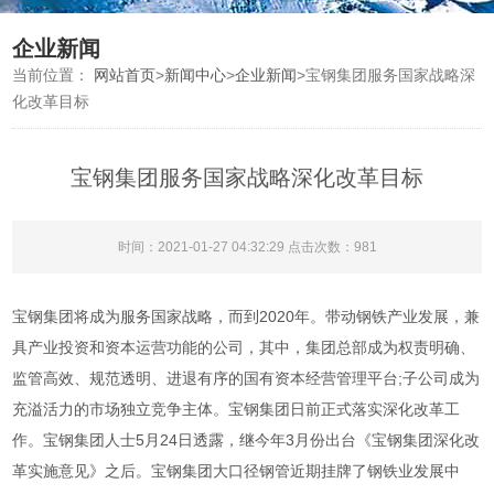
企业新闻
当前位置：
网站首页
>
新闻中心
>
企业新闻
>
宝钢集团服务国家战略深
化改革目标
宝钢集团服务国家战略深化改革目标
时间：2021-01-27 04:32:29 点击次数：981
宝钢集团将成为服务国家战略，而到2020年。带动钢铁产业发展，兼
具产业投资和资本运营功能的公司，其中，集团总部成为权责明确、
监管高效、规范透明、进退有序的国有资本经营管理平台;子公司成为
充溢活力的市场独立竞争主体。宝钢集团日前正式落实深化改革工
作。宝钢集团人士5月24日透露，继今年3月份出台《宝钢集团深化改
革实施意见》之后。宝钢集团大口径钢管近期挂牌了钢铁业发展中