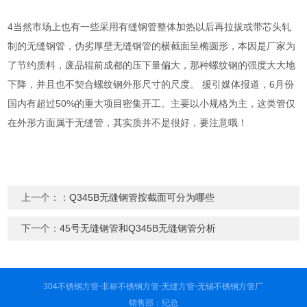
4当然市场上也有一些采用有缝钢管整体加热以后再拉拔或带芯头轧
制的无缝钢管，伪劣厚壁无缝钢管的横截面呈椭圆形，本因是厂家为
了节约质料，废品辊前成都的压下量偏大，那种螺纹钢的强度大大地
下降，并且也不契合螺纹钢外形尺寸的尺度。 援引媒体报道，6月份
国内有超过50%的重大项目密集开工。主要以小规格为主，这类管仅
在外形方面属于无缝管，其实质并不是很好，要注意哦！
上一个：：
Q345B无缝钢管按截面可分为哪些
下一个：
45号无缝钢管和Q345B无缝钢管分析
304不锈钢方管-非标不锈钢方管-无缝方管-无锡不锈钢方管厂
销售部：纪总