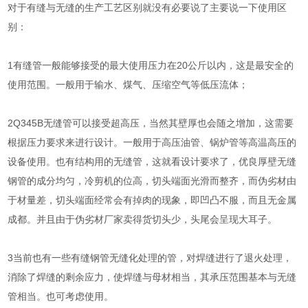
对于有缝与无缝的生产工艺区别就没有必要说了主要说一下使用区
别：
1有缝管一般能够接受的最大使用压力在20公斤以内，这是最安全的
使用范围。一般用于输水、煤气、压缩空气等低压流体；
2Q345B无缝管可以接受超高压，当然其壁厚也会随之增加，这需要
根据压力要求来进行设计。一般用于高压油管、锅炉管等高温高压的
设备使用。也有结构用的无缝管，这就看设计要求了，优良厚壁无缝
钢管的成分均匀，冷剪机的位高，切头端面光滑而整齐，而伪劣材由
于材量差，切头端面经常会有掉肉的现象，即凹凸不服，而且无金属
成都。并且由于伪劣材厂家卖得货切头少，头尾会呈现大耳子。
3当前也有一些有缝钢管无缝化处理的管，对焊缝进行了退火处理，
消除了焊缝的剩余应力，使焊缝与母材相当，其承压范围基本与无缝
管相当。也可考虑使用。